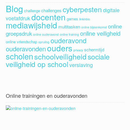
Blog
cyberpesten
digitale
challenges
challenge
docenten
voetafdruk
games
linkinbio
mediawijsheid
online
multitasken
online bijeenkomst
online veiligheid
groepsdruk
online ouderavond
online training
ouderavond
online vriendschap
opruiing
ouders
ouderavonden
schermtijd
privacy
scholen
schoolveiligheid
sociale
veiligheid op school
verslaving
Online trainingen en ouderavonden