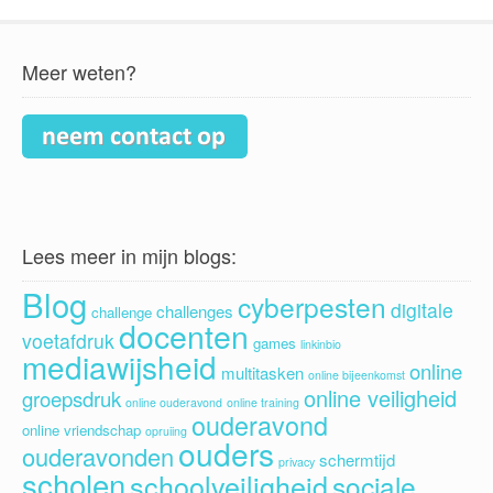
Meer weten?
Lees meer in mijn blogs:
Blog
cyberpesten
digitale
challenges
challenge
docenten
voetafdruk
games
linkinbio
mediawijsheid
online
multitasken
online bijeenkomst
online veiligheid
groepsdruk
online ouderavond
online training
ouderavond
online vriendschap
opruiing
ouders
ouderavonden
schermtijd
privacy
scholen
schoolveiligheid
sociale