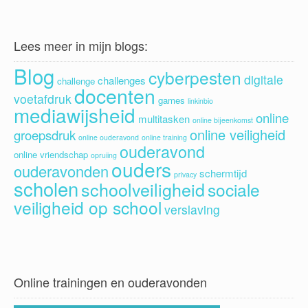
Lees meer in mijn blogs:
Blog
cyberpesten
digitale
challenges
challenge
docenten
voetafdruk
games
linkinbio
mediawijsheid
online
multitasken
online bijeenkomst
online veiligheid
groepsdruk
online ouderavond
online training
ouderavond
online vriendschap
opruiing
ouders
ouderavonden
schermtijd
privacy
scholen
schoolveiligheid
sociale
veiligheid op school
verslaving
Online trainingen en ouderavonden