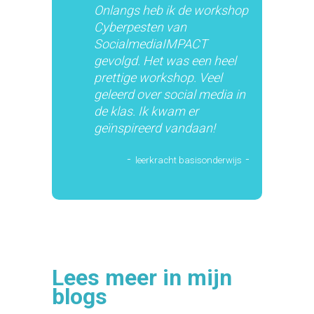
Onlangs heb ik de workshop
Cyberpesten van
SocialmediaIMPACT
gevolgd. Het was een heel
prettige workshop. Veel
geleerd over social media in
de klas. Ik kwam er
geïnspireerd vandaan!
-
-
leerkracht basisonderwijs
Lees meer in mijn
blogs