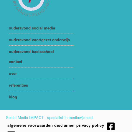
ouderavond social media
ouderavond voortgezet onderwijs
ouderavond basisschool
contact
over
referenties
blog
Social Media IMPACT - specialist in mediawijsheid
algemene voorwaarden
disclaimer
privacy policy