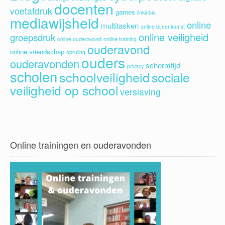
docenten
voetafdruk
games
linkinbio
mediawijsheid
online
multitasken
online bijeenkomst
online veiligheid
groepsdruk
online ouderavond
online training
ouderavond
online vriendschap
opruiing
ouders
ouderavonden
schermtijd
privacy
scholen
schoolveiligheid
sociale
veiligheid op school
verslaving
Online trainingen en ouderavonden