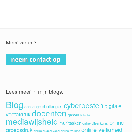
Meer weten?
Lees meer in mijn blogs:
Blog
cyberpesten
digitale
challenges
challenge
docenten
voetafdruk
games
linkinbio
mediawijsheid
online
multitasken
online bijeenkomst
online veiligheid
groepsdruk
online ouderavond
online training