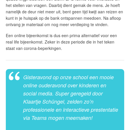
het stellen van vragen. Daarbij dient gemak de mens. Je hoeft
namelijk de deur niet meer uit, bent geen tijd kwijt aan reizen en
kunt in je huispak op de bank ontspannen meedoen. Na afloop
ontvang je materiaal om nog meer verdieping te vinden.
Een online bijeenkomst is dus een prima alternatief voor een
real life bijeenkomst. Zeker in deze periode die in het teken
staat van corona-beperkingen.
Gisteravond op onze school een mooie
online ouderavond over kinderen en
social media. Super geregeld door
Klaartje Schüngel, zelden zo’n
professionele en interactieve prestentatie
via Teams mogen meemaken!