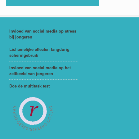
Invloed van social media op stress
bij jongeren
Lichamelijke effecten langdurig
schermgebruik
Invloed van social media op het
zelfbeeld van jongeren
Doe de multitask test