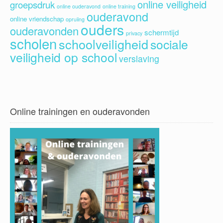
online veiligheid
groepsdruk
online ouderavond
online training
ouderavond
online vriendschap
opruiing
ouders
ouderavonden
schermtijd
privacy
scholen
schoolveiligheid
sociale
veiligheid op school
verslaving
Online trainingen en ouderavonden