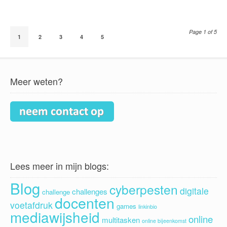
Page 1 of 5
1
2
3
4
5
Meer weten?
Lees meer in mijn blogs:
Blog
cyberpesten
digitale
challenges
challenge
docenten
voetafdruk
games
linkinbio
mediawijsheid
online
multitasken
online bijeenkomst