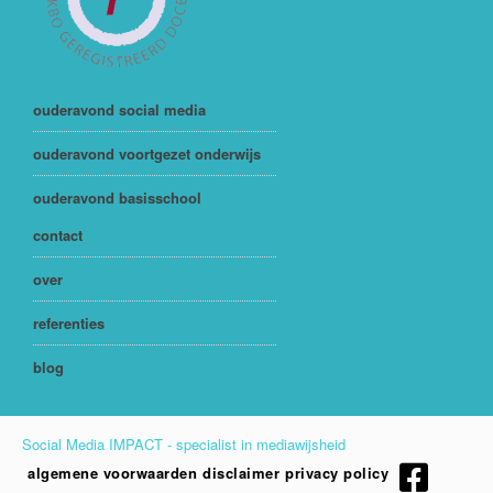
ouderavond social media
ouderavond voortgezet onderwijs
ouderavond basisschool
contact
over
referenties
blog
Social Media IMPACT - specialist in mediawijsheid
algemene voorwaarden
disclaimer
privacy policy