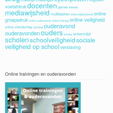
docenten
voetafdruk
games
linkinbio
mediawijsheid
online
multitasken
online bijeenkomst
online veiligheid
groepsdruk
online ouderavond
online training
ouderavond
online vriendschap
opruiing
ouders
ouderavonden
schermtijd
privacy
scholen
schoolveiligheid
sociale
veiligheid op school
verslaving
Online trainingen en ouderavonden