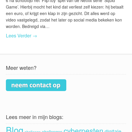
6 na schooltijd het ‘Flip-toy’ spel van de Netflix serie ‘Squid
Game’. Hierbij mocht het kind dat verliest zelf kiezen: hij betaalt
een euro, of krijgt een klap in zijn gezicht. Dit alles werd op
video vastgelegd, zodat het later op social media bekeken kon
worden. Bedreigd via…
Lees Verder →
Meer weten?
Lees meer in mijn blogs:
Blog
cyberpesten
digitale
challenges
challenge