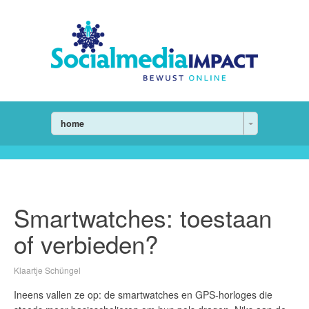
home
Smartwatches: toestaan
of verbieden?
Klaartje Schüngel
Ineens vallen ze op: de smartwatches en GPS-horloges die