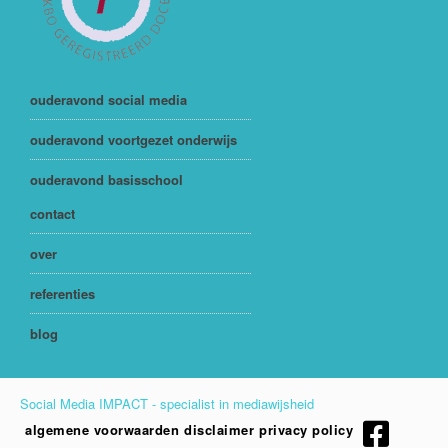
ouderavond social media
ouderavond voortgezet onderwijs
ouderavond basisschool
contact
over
referenties
blog
Social Media IMPACT - specialist in mediawijsheid
algemene voorwaarden
disclaimer
privacy policy