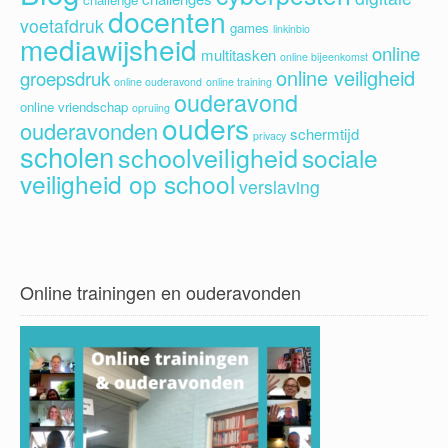
docenten
voetafdruk
games
linkinbio
mediawijsheid
online
multitasken
online bijeenkomst
online veiligheid
groepsdruk
online ouderavond
online training
ouderavond
online vriendschap
opruiing
ouders
ouderavonden
schermtijd
privacy
scholen
schoolveiligheid
sociale
veiligheid op school
verslaving
Online trainingen en ouderavonden