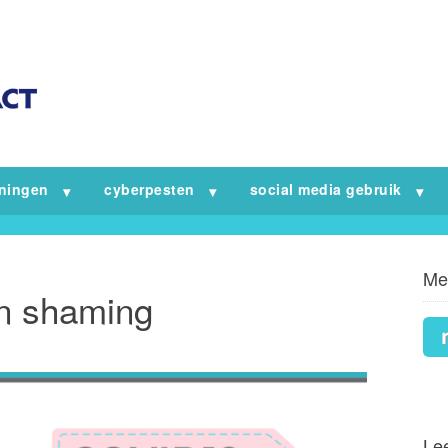
iningen
cyberpesten
social media gebruik
Me
en shaming
Lee