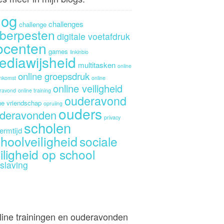
log
challenges
challenge
berpesten
digitale voetafdruk
ocenten
games
linkinbio
ediawijsheid
multitasken
online
online groepsdruk
enkomst
online
online veiligheid
ravond
online training
ouderavond
ne vriendschap
opruiing
ouders
deravonden
privacy
scholen
ermtijd
hoolveiligheid
sociale
iligheid op school
slaving
line trainingen en ouderavonden