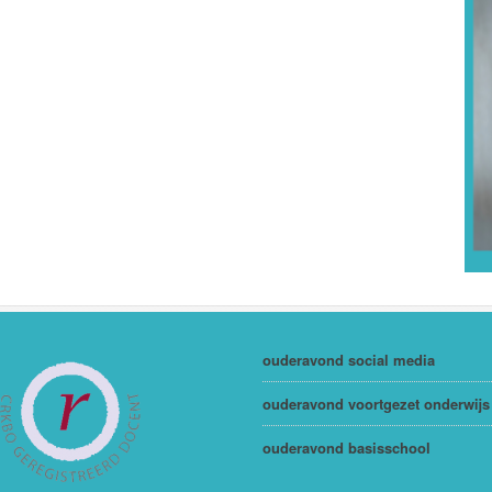
ouderavond social media
ouderavond voortgezet onderwijs
ouderavond basisschool