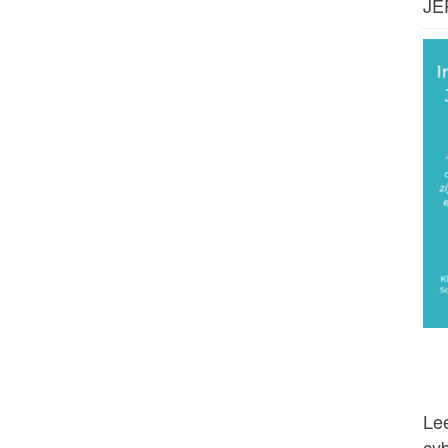
JE
Lee
cy