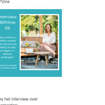
Pzine
s het interview over
berpesten: