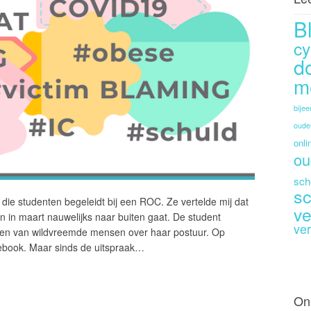
B
cy
d
m
bije
oude
onli
ou
sch
sc
die studenten begeleidt bij een ROC. Ze vertelde mij dat
ve
 in maart nauwelijks naar buiten gaat. De student
ver
gen van wildvreemde mensen over haar postuur. Op
cebook. Maar sinds de uitspraak…
On