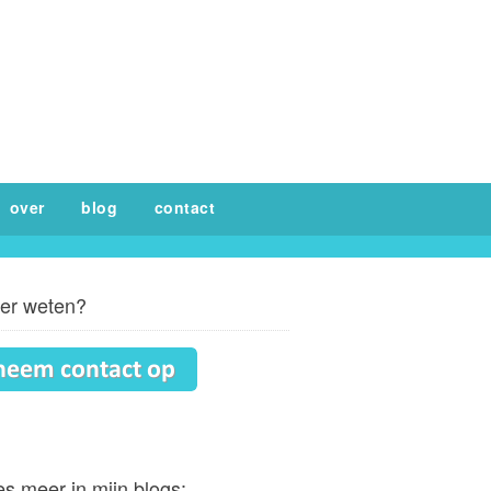
over
blog
contact
er weten?
s meer in mijn blogs: