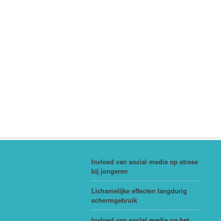
Invloed van social media op stress
bij jongeren
Lichamelijke effecten langdurig
schermgebruik
Invloed van social media op het