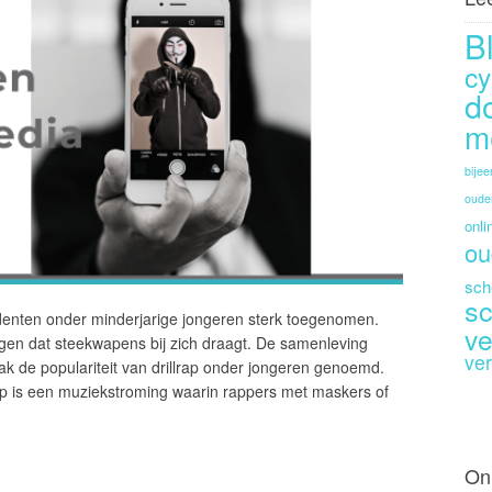
B
cy
d
m
bije
oude
onli
ou
sch
sc
cidenten onder minderjarige jongeren sterk toegenomen.
ve
rigen dat steekwapens bij zich draagt. De samenleving
ver
ak de populariteit van drillrap onder jongeren genoemd.
lrap is een muziekstroming waarin rappers met maskers of
On