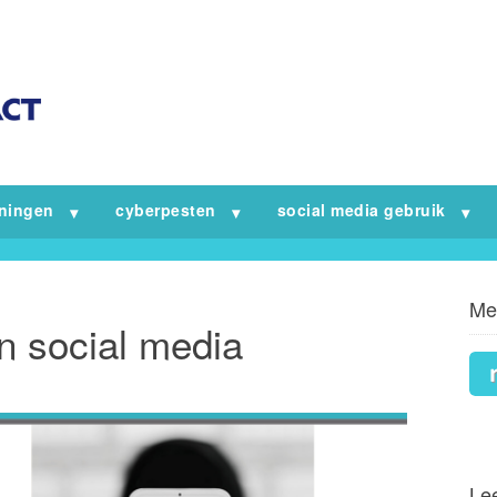
iningen
cyberpesten
social media gebruik
Me
en social media
Lee