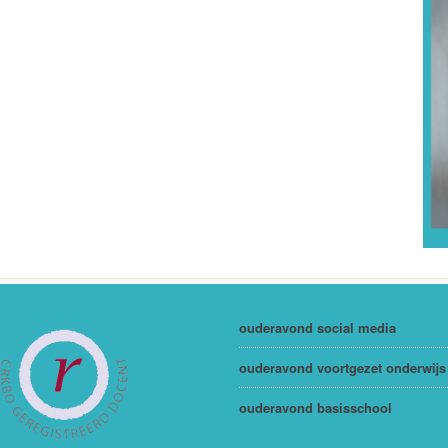
ouderavond social media
ouderavond voortgezet onderwijs
ouderavond basisschool