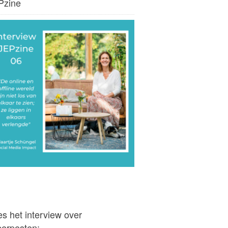
Pzine
s het interview over
berpesten: