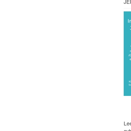
JE
Lee
cy