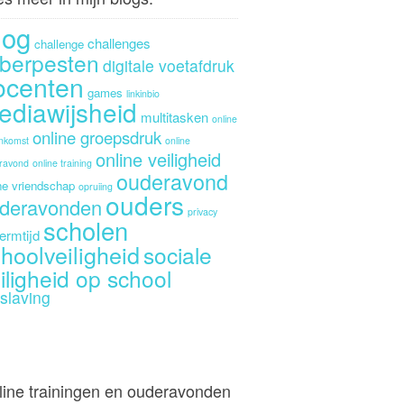
log
challenges
challenge
berpesten
digitale voetafdruk
ocenten
games
linkinbio
ediawijsheid
multitasken
online
online groepsdruk
enkomst
online
online veiligheid
ravond
online training
ouderavond
ne vriendschap
opruiing
ouders
deravonden
privacy
scholen
ermtijd
hoolveiligheid
sociale
iligheid op school
slaving
line trainingen en ouderavonden