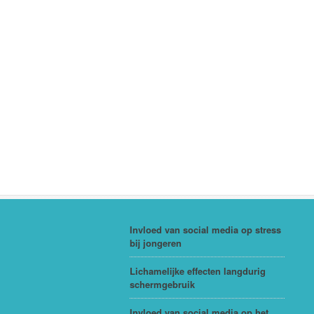
Invloed van social media op stress
bij jongeren
Lichamelijke effecten langdurig
schermgebruik
Invloed van social media op het