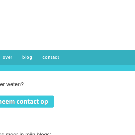
over
blog
contact
er weten?
s meer in mijn blogs: