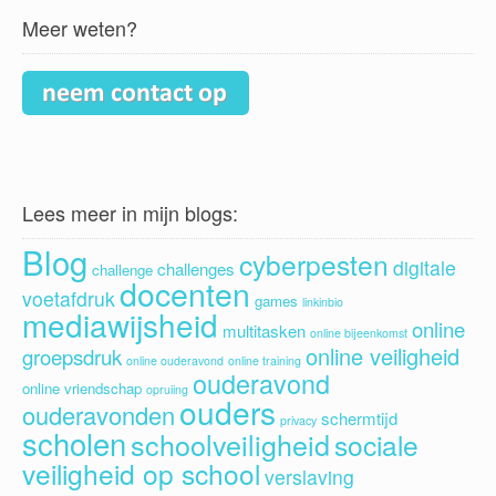
Meer weten?
Lees meer in mijn blogs:
Blog
cyberpesten
digitale
challenges
challenge
docenten
voetafdruk
games
linkinbio
mediawijsheid
online
multitasken
online bijeenkomst
online veiligheid
groepsdruk
online ouderavond
online training
ouderavond
online vriendschap
opruiing
ouders
ouderavonden
schermtijd
privacy
scholen
schoolveiligheid
sociale
veiligheid op school
verslaving