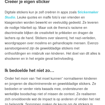
Creëer je eigen sticker
Digitale stickers kun je zelf creëren in apps zoals
S
tickermaker
Studio
. Leuke quotes en maffe foto’s van vrienden en
klasgenoten worden bewerkt en veelvuldig gedeeld. Ze leveren
de nodige hilariteit op. Maar ook de thema’s racisme en
discriminatie blijken de creativiteit te prikkelen en dragen de
lachers op de hand. Stickers over slavernij, het nazi-verleden,
woordgrappen over moslims en gehandicapte mensen. Evenzo
aanstootgevend zijn de gewelddadige stickers met
onthoofdingen en misbruik van kinderen. Het doel van dit alles is
shockeren en in het ergste geval beïnvloeding.
Ik bedoelde het niet zo…
Onder het mom van “het moet kunnen” normaliseren kinderen
en jongeren de discriminerende en gewelddadige stickers. Ze
bedoelen er verder niets kwaads mee, ondersteunen de
werkelijke boodschap niet of missen de context. Ze realiseren
zich onvoldoende wat de impact is op anderen of vinden het niet
zo belangrijk. Sommigen maken de keuze om de stickers in