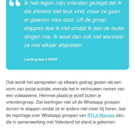
Ik heb tegen mijn vrienden gezegd dat ik
die stickers niet leuk vind, maar ze gaan
er gewoon mee door. Uit de groep
stappen doe ik niet omdat ik dan de leuke
dingen mis. Ik weet dan ook niet wanneer
ze met elkaar afspreken.
Leerling klas 2 HAVO
Ook wordt het aanspreken op elkaars gedrag gezien als een
vorm van social suicide, evenals het in vertrouwen nemen van
een volwassene. Hiermee plaats je jezelf buiten je
vriendengroep. Dat leerlingen niet uit de Whatsapp groepen
durven te stappen omdat ze er anders niet meer bij horen, laat
de reportage over Whatsapp groepen van
RTL4 Nieuws
zien,
die in samenwerking met Videoland tot stand is gekomen.