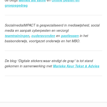
de blogs
Memes als satire
en
Online pesten en
groepsgedrag
SocialmediaIMPACT is gespecialiseerd in mediawijsheid, social
media en aanpak cyberpesten en verzorgt
teamtrainingen
,
ouderavonden
en
gastlessen
in het
basisonderwijs, voortgezet onderwijs en het MBO.
De blog “Digitale stickers:waar eindigt de grap” is tot stand
gekomen in samenwerking met
Marieke Keur Tekst & Advies