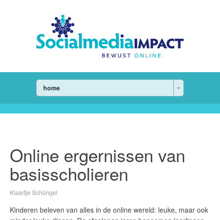
home
Online ergernissen van
basisscholieren
Klaartje Schüngel
Kinderen beleven van alles in de online wereld: leuke, maar ook