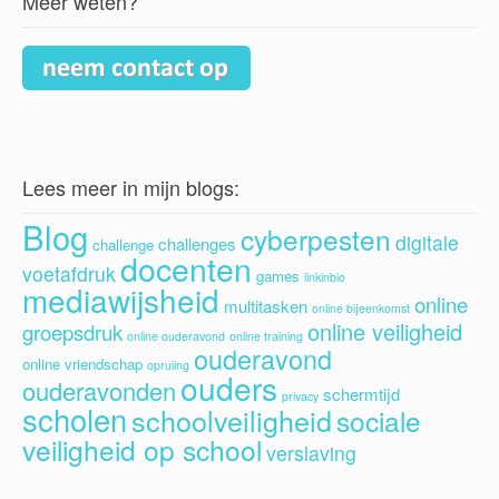
Meer weten?
Lees meer in mijn blogs:
Blog
cyberpesten
digitale
challenges
challenge
docenten
voetafdruk
games
linkinbio
mediawijsheid
online
multitasken
online bijeenkomst
online veiligheid
groepsdruk
online ouderavond
online training
ouderavond
online vriendschap
opruiing
ouders
ouderavonden
schermtijd
privacy
scholen
schoolveiligheid
sociale
veiligheid op school
verslaving