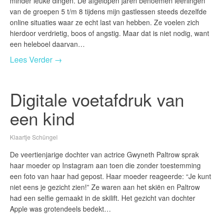
minder leuke dingen. De afgelopen jaren benoemen leerlingen
van de groepen 5 t/m 8 tijdens mijn gastlessen steeds dezelfde
online situaties waar ze echt last van hebben. Ze voelen zich
hierdoor verdrietig, boos of angstig. Maar dat is niet nodig, want
een heleboel daarvan…
Lees Verder →
Digitale voetafdruk van
een kind
Klaartje Schüngel
De veertienjarige dochter van actrice Gwyneth Paltrow sprak
haar moeder op Instagram aan toen die zonder toestemming
een foto van haar had gepost. Haar moeder reageerde: “Je kunt
niet eens je gezicht zien!” Ze waren aan het skiën en Paltrow
had een selfie gemaakt in de skilift. Het gezicht van dochter
Apple was grotendeels bedekt…