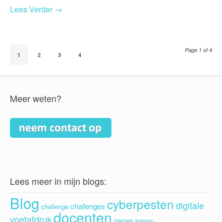
Lees Verder →
Page 1 of 4
1
2
3
4
Meer weten?
Lees meer in mijn blogs:
Blog
cyberpesten
digitale
challenges
challenge
docenten
voetafdruk
games
linkinbio