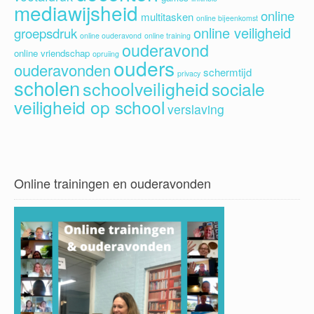
mediawijsheid
online
multitasken
online bijeenkomst
online veiligheid
groepsdruk
online ouderavond
online training
ouderavond
online vriendschap
opruiing
ouders
ouderavonden
schermtijd
privacy
scholen
schoolveiligheid
sociale
veiligheid op school
verslaving
Online trainingen en ouderavonden