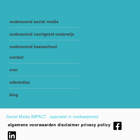
ouderavond social media
ouderavond voortgezet onderwijs
ouderavond basisschool
contact
over
referenties
blog
Social Media IMPACT - specialist in mediawijsheid
algemene voorwaarden
disclaimer
privacy policy