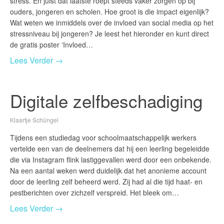
stress. En juist dat laatste roept steeds vaker zorgen op bij
ouders, jongeren en scholen. Hoe groot is die impact eigenlijk?
Wat weten we inmiddels over de invloed van social media op het
stressniveau bij jongeren? Je leest het hieronder en kunt direct
de gratis poster ‘Invloed…
Lees Verder →
Digitale zelfbeschadiging
Klaartje Schüngel
Tijdens een studiedag voor schoolmaatschappelijk werkers
vertelde een van de deelnemers dat hij een leerling begeleidde
die via Instagram flink lastiggevallen werd door een onbekende.
Na een aantal weken werd duidelijk dat het anonieme account
door de leerling zelf beheerd werd. Zij had al die tijd haat- en
pestberichten over zichzelf verspreid. Het bleek om…
Lees Verder →