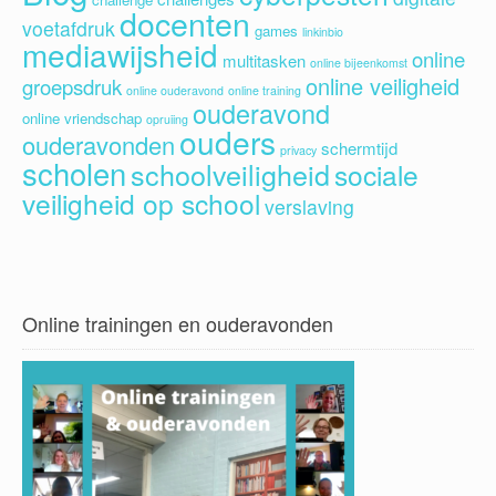
docenten
voetafdruk
games
linkinbio
mediawijsheid
online
multitasken
online bijeenkomst
online veiligheid
groepsdruk
online ouderavond
online training
ouderavond
online vriendschap
opruiing
ouders
ouderavonden
schermtijd
privacy
scholen
schoolveiligheid
sociale
veiligheid op school
verslaving
Online trainingen en ouderavonden