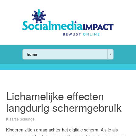
home
Lichamelijke effecten
langdurig schermgebruik
Klaartje Schüngel
Kinderen zitten graag achter het digitale scherm. Als je als