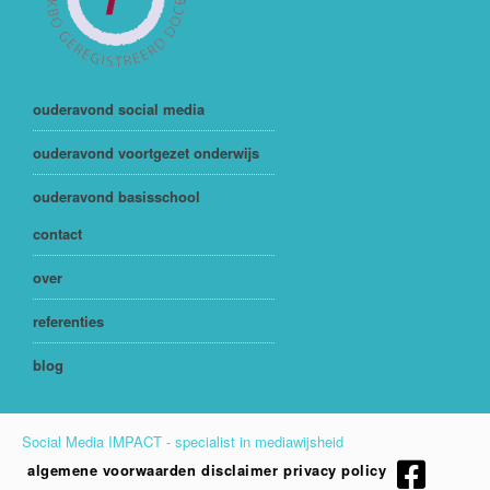
ouderavond social media
ouderavond voortgezet onderwijs
ouderavond basisschool
contact
over
referenties
blog
Social Media IMPACT - specialist in mediawijsheid
algemene voorwaarden
disclaimer
privacy policy