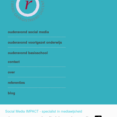
ouderavond social media
ouderavond voortgezet onderwijs
ouderavond basisschool
contact
over
referenties
blog
Social Media IMPACT - specialist in mediawijsheid