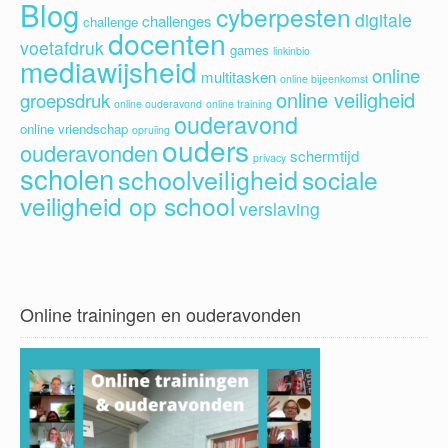
Blog
cyberpesten
digitale
challenges
challenge
docenten
voetafdruk
games
linkinbio
mediawijsheid
online
multitasken
online bijeenkomst
online veiligheid
groepsdruk
online ouderavond
online training
ouderavond
online vriendschap
opruiing
ouders
ouderavonden
schermtijd
privacy
scholen
schoolveiligheid
sociale
veiligheid op school
verslaving
Online trainingen en ouderavonden