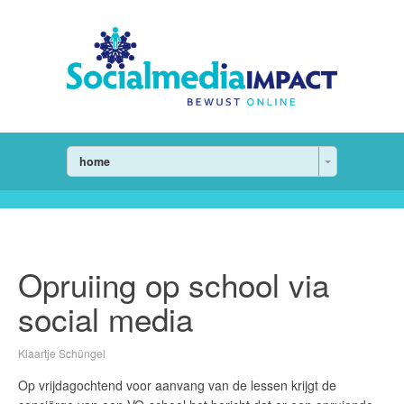
home
Opruiing op school via
social media
Klaartje Schüngel
Op vrijdagochtend voor aanvang van de lessen krijgt de