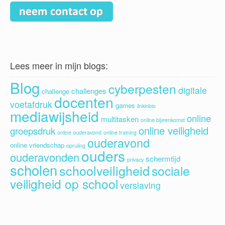
Lees meer in mijn blogs:
Blog
cyberpesten
digitale
challenges
challenge
docenten
voetafdruk
games
linkinbio
mediawijsheid
online
multitasken
online bijeenkomst
online veiligheid
groepsdruk
online ouderavond
online training
ouderavond
online vriendschap
opruiing
ouders
ouderavonden
schermtijd
privacy
scholen
schoolveiligheid
sociale
veiligheid op school
verslaving