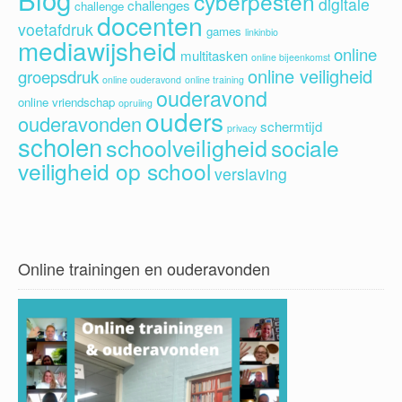
cyberpesten
digitale
challenges
challenge
docenten
voetafdruk
games
linkinbio
mediawijsheid
online
multitasken
online bijeenkomst
online veiligheid
groepsdruk
online ouderavond
online training
ouderavond
online vriendschap
opruiing
ouders
ouderavonden
schermtijd
privacy
scholen
schoolveiligheid
sociale
veiligheid op school
verslaving
Online trainingen en ouderavonden