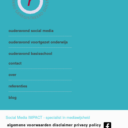
ouderavond social media
ouderavond voortgezet onderwijs
ouderavond basisschool
contact
over
referenties
blog
Social Media IMPACT - specialist in mediawijsheid
algemene voorwaarden
disclaimer
privacy policy