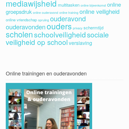
mediawijsheid
online
multitasken
online bijeenkomst
online veiligheid
groepsdruk
online ouderavond
online training
ouderavond
online vriendschap
opruiing
ouders
ouderavonden
schermtijd
privacy
scholen
schoolveiligheid
sociale
veiligheid op school
verslaving
Online trainingen en ouderavonden