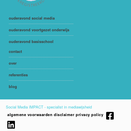
ouderavond social media
ouderavond voortgezet onderwijs
ouderavond basisschool
contact
over
referenties
blog
Social Media IMPACT - specialist in mediawijsheid
algemene voorwaarden
disclaimer
privacy policy