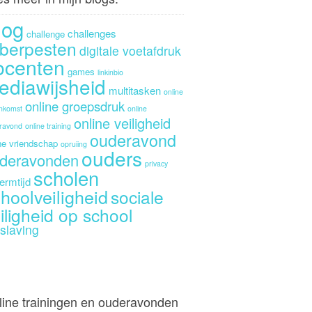
log
challenges
challenge
berpesten
digitale voetafdruk
ocenten
games
linkinbio
ediawijsheid
multitasken
online
online groepsdruk
enkomst
online
online veiligheid
ravond
online training
ouderavond
ne vriendschap
opruiing
ouders
deravonden
privacy
scholen
ermtijd
hoolveiligheid
sociale
iligheid op school
slaving
line trainingen en ouderavonden