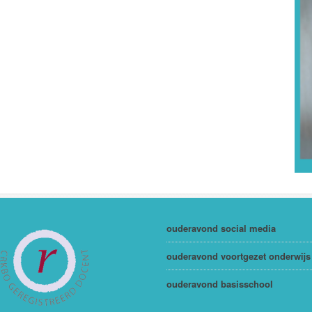
ouderavond social media
ouderavond voortgezet onderwijs
ouderavond basisschool