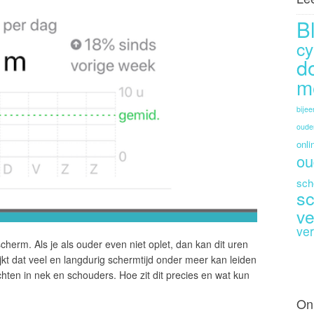
B
cy
d
m
bije
oude
onli
ou
sch
sc
ve
ver
scherm. Als je als ouder even niet oplet, dan kan dit uren
jkt dat veel en langdurig schermtijd onder meer kan leiden
chten in nek en schouders. Hoe zit dit precies en wat kun
On