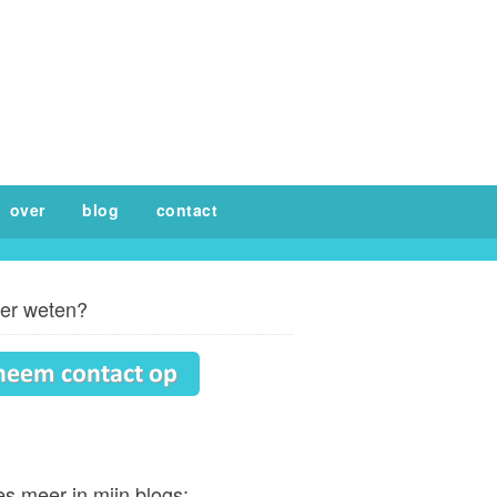
over
blog
contact
er weten?
s meer in mijn blogs: