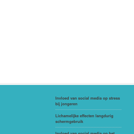
Invloed van social media op stress
bij jongeren
Lichamelijke effecten langdurig
schermgebruik
Invloed van social media op het