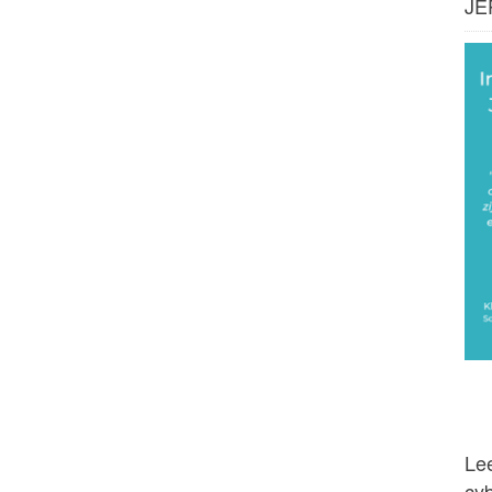
JE
Lee
cy