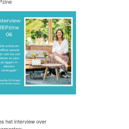
Pzine
s het interview over
berpesten: