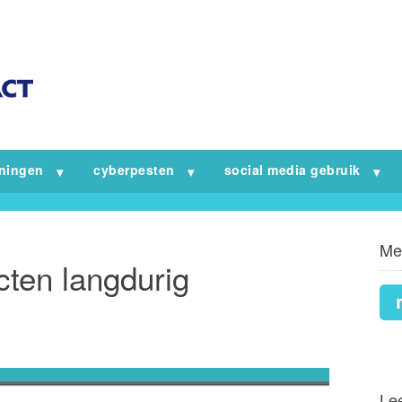
iningen
cyberpesten
social media gebruik
Me
cten langdurig
Lee