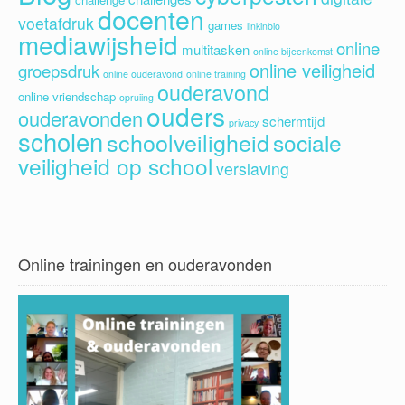
docenten
voetafdruk
games
linkinbio
mediawijsheid
online
multitasken
online bijeenkomst
online veiligheid
groepsdruk
online ouderavond
online training
ouderavond
online vriendschap
opruiing
ouders
ouderavonden
schermtijd
privacy
scholen
schoolveiligheid
sociale
veiligheid op school
verslaving
Online trainingen en ouderavonden