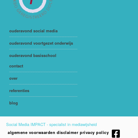
ouderavond social media
ouderavond voortgezet onderwijs
ouderavond basisschool
contact
over
referenties
blog
Social Media IMPACT - specialist in mediawijsheid
algemene voorwaarden
disclaimer
privacy policy