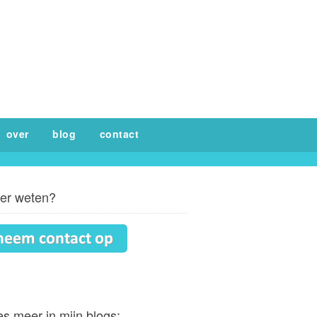
over
blog
contact
er weten?
s meer in mijn blogs: