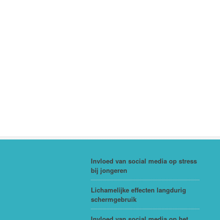
Invloed van social media op stress
bij jongeren
Lichamelijke effecten langdurig
schermgebruik
Invloed van social media op het