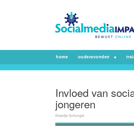
home
ouderavonden
tra
Invloed van socia
jongeren
Klaartje Schüngel