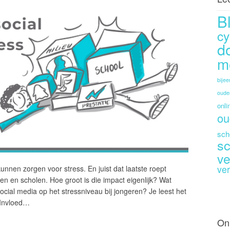
B
cy
d
m
bije
oude
onli
ou
sch
sc
ve
ver
nnen zorgen voor stress. En juist dat laatste roept
en en scholen. Hoe groot is die impact eigenlijk? Wat
cial media op het stressniveau bij jongeren? Je leest het
 ‘Invloed…
On