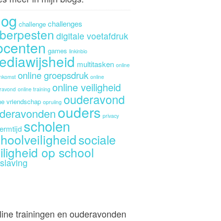
log
challenges
challenge
berpesten
digitale voetafdruk
ocenten
games
linkinbio
ediawijsheid
multitasken
online
online groepsdruk
enkomst
online
online veiligheid
ravond
online training
ouderavond
ne vriendschap
opruiing
ouders
deravonden
privacy
scholen
ermtijd
hoolveiligheid
sociale
iligheid op school
slaving
line trainingen en ouderavonden