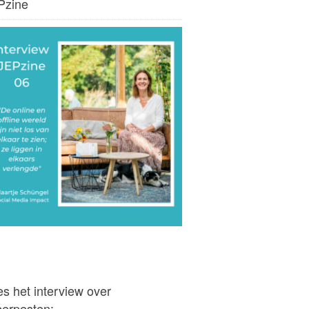
Pzine
s het interview over
berpesten: