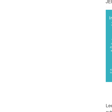
JE
Lee
cy