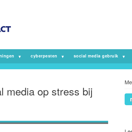
iningen
cyberpesten
social media gebruik
Me
l media op stress bij
Lee