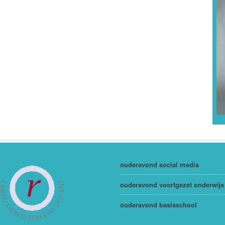
ouderavond social media
ouderavond voortgezet onderwijs
ouderavond basisschool