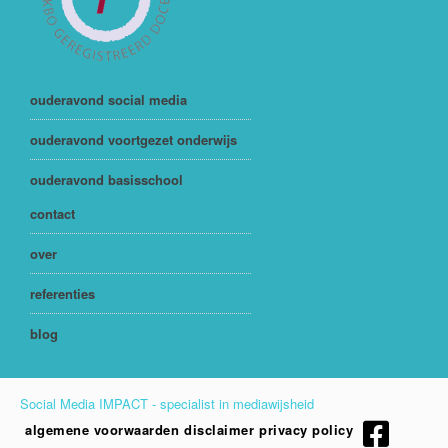
ouderavond social media
ouderavond voortgezet onderwijs
ouderavond basisschool
contact
over
referenties
blog
Social Media IMPACT - specialist in mediawijsheid
algemene voorwaarden
disclaimer
privacy policy