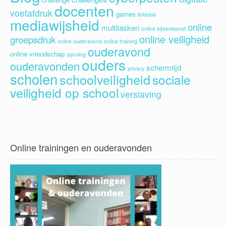
docenten
voetafdruk
games
linkinbio
mediawijsheid
online
multitasken
online bijeenkomst
online veiligheid
groepsdruk
online ouderavond
online training
ouderavond
online vriendschap
opruiing
ouders
ouderavonden
schermtijd
privacy
scholen
schoolveiligheid
sociale
veiligheid op school
verslaving
Online trainingen en ouderavonden