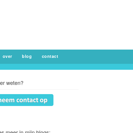
over
blog
contact
er weten?
s meer in mijn blogs: