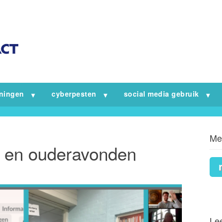
iningen
cyberpesten
social media gebruik
Me
n en ouderavonden
Lee