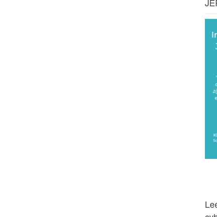
JE
Lee
cy