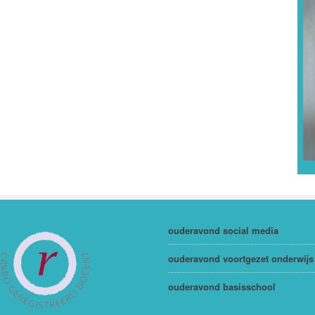
ouderavond social media
ouderavond voortgezet onderwijs
ouderavond basisschool