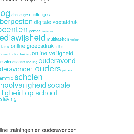
log
challenges
challenge
berpesten
digitale voetafdruk
ocenten
games
linkinbio
ediawijsheid
multitasken
online
online groepsdruk
enkomst
online
online veiligheid
ravond
online training
ouderavond
ne vriendschap
opruiing
ouders
deravonden
privacy
scholen
ermtijd
hoolveiligheid
sociale
iligheid op school
slaving
line trainingen en ouderavonden