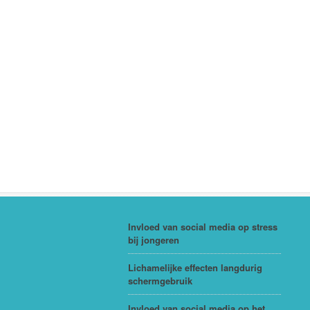
Invloed van social media op stress
bij jongeren
Lichamelijke effecten langdurig
schermgebruik
Invloed van social media op het