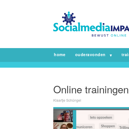
home
ouderavonden
tra
Online traininge
Klaartje Schüngel