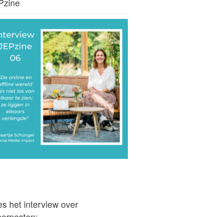
Pzine
s het interview over
berpesten: