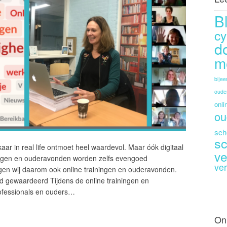
B
cy
d
m
bije
oude
onli
ou
sch
sc
kaar in real life ontmoet heel waardevol. Maar óók digitaal
ve
iningen en ouderavonden worden zelfs evengoed
ver
en wij daarom ook online trainingen en ouderavonden.
 gewaardeerd Tijdens de online trainingen en
ofessionals en ouders…
On