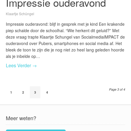
Impressie ouderavond
Klaartje Schüngel
Impressie ouderavond: blijf in gesprek met je kind Een krakende
piep schalde door de schoolhal. “Wie herkent dit geluid?” Met
deze vraag trapte Klaartje Schungel van SocialmediaIMPACT de
ouderavond over Pubers, smartphones en social media af. Het
bleek de toon te zijn die je nog niet zo heel lang geleden hoorde
als je inbelde op…
Lees Verder →
Page 3 of 4
1
2
3
4
Meer weten?