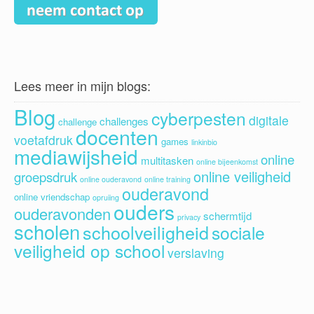
Lees meer in mijn blogs:
Blog
cyberpesten
digitale
challenges
challenge
docenten
voetafdruk
games
linkinbio
mediawijsheid
online
multitasken
online bijeenkomst
online veiligheid
groepsdruk
online ouderavond
online training
ouderavond
online vriendschap
opruiing
ouders
ouderavonden
schermtijd
privacy
scholen
schoolveiligheid
sociale
veiligheid op school
verslaving