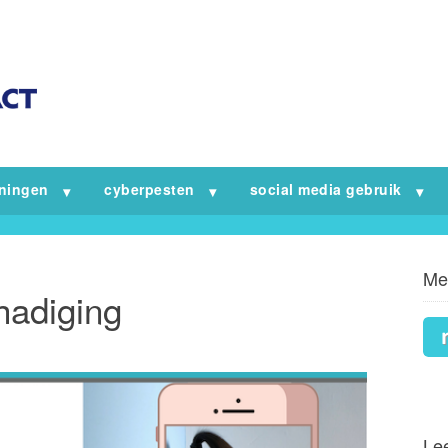
iningen
cyberpesten
social media gebruik
Me
hadiging
Lee