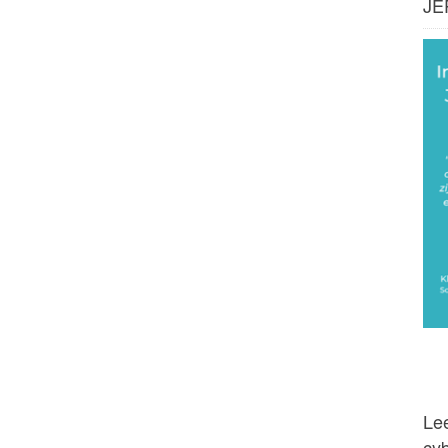
JE
Lee
cy