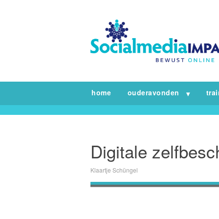
home
ouderavonden
tra
Digitale zelfbesc
Klaartje Schüngel