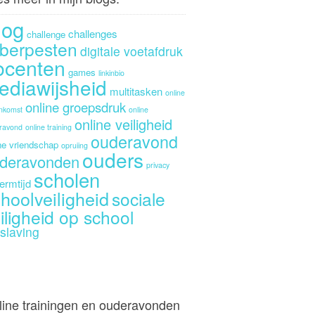
log
challenges
challenge
berpesten
digitale voetafdruk
ocenten
games
linkinbio
ediawijsheid
multitasken
online
online groepsdruk
enkomst
online
online veiligheid
ravond
online training
ouderavond
ne vriendschap
opruiing
ouders
deravonden
privacy
scholen
ermtijd
hoolveiligheid
sociale
iligheid op school
slaving
line trainingen en ouderavonden