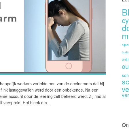
B
cy
d
m
bije
oude
onli
ou
sch
sc
appelijk werkers vertelde een van de deelnemers dat hij
ve
m flink lastiggevallen werd door een onbekende. Na een
ver
eme account door de leerling zelf beheerd werd. Zij had al
zelf verspreid. Het bleek om…
On