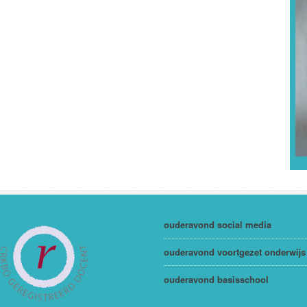
ouderavond social media
ouderavond voortgezet onderwijs
ouderavond basisschool