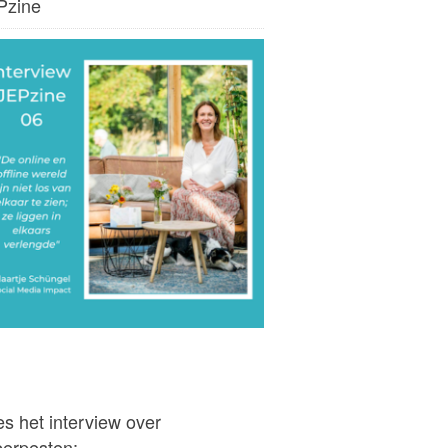
Pzine
s het interview over
berpesten: