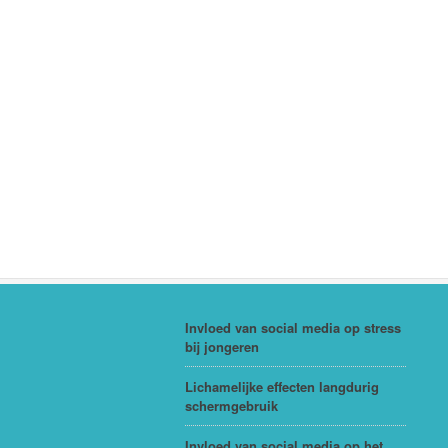
Invloed van social media op stress
bij jongeren
Lichamelijke effecten langdurig
schermgebruik
Invloed van social media op het