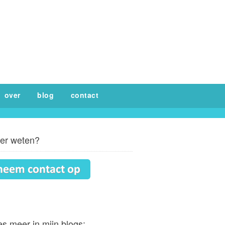
over
blog
contact
er weten?
s meer in mijn blogs: