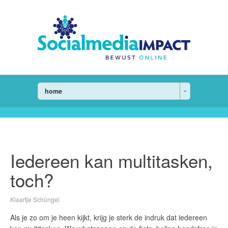
home
Iedereen kan multitasken,
toch?
Klaartje Schüngel
Als je zo om je heen kijkt, krijg je sterk de indruk dat iedereen