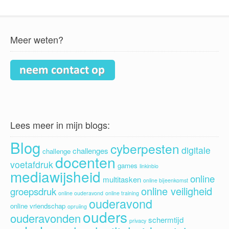
Meer weten?
Lees meer in mijn blogs:
Blog
cyberpesten
digitale
challenges
challenge
docenten
voetafdruk
games
linkinbio
mediawijsheid
online
multitasken
online bijeenkomst
online veiligheid
groepsdruk
online ouderavond
online training
ouderavond
online vriendschap
opruiing
ouders
ouderavonden
schermtijd
privacy