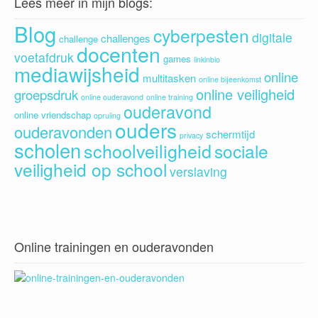
Lees meer in mijn blogs:
Blog
cyberpesten
digitale
challenges
challenge
docenten
voetafdruk
games
linkinbio
mediawijsheid
online
multitasken
online bijeenkomst
online veiligheid
groepsdruk
online ouderavond
online training
ouderavond
online vriendschap
opruiing
ouders
ouderavonden
schermtijd
privacy
scholen
schoolveiligheid
sociale
veiligheid op school
verslaving
Online trainingen en ouderavonden