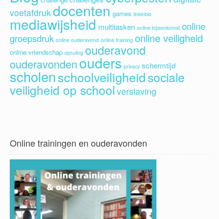
docenten
voetafdruk
games
linkinbio
mediawijsheid
online
multitasken
online bijeenkomst
online veiligheid
groepsdruk
online ouderavond
online training
ouderavond
online vriendschap
opruiing
ouders
ouderavonden
schermtijd
privacy
scholen
schoolveiligheid
sociale
veiligheid op school
verslaving
Online trainingen en ouderavonden