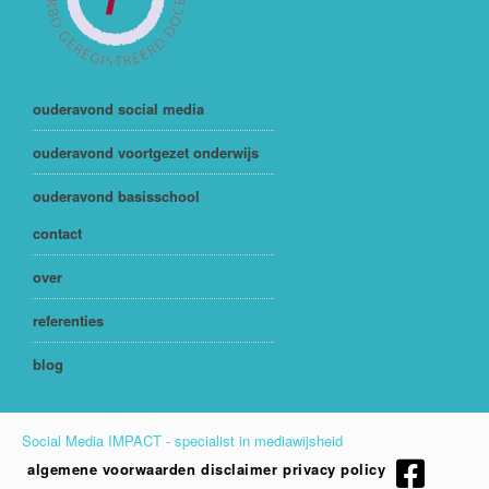
ouderavond social media
ouderavond voortgezet onderwijs
ouderavond basisschool
contact
over
referenties
blog
Social Media IMPACT - specialist in mediawijsheid
algemene voorwaarden
disclaimer
privacy policy