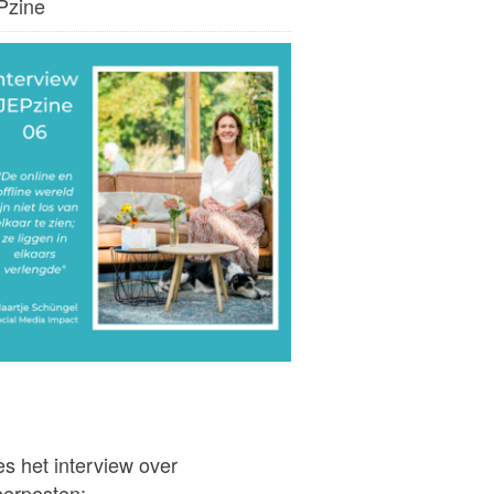
Pzine
s het interview over
berpesten: