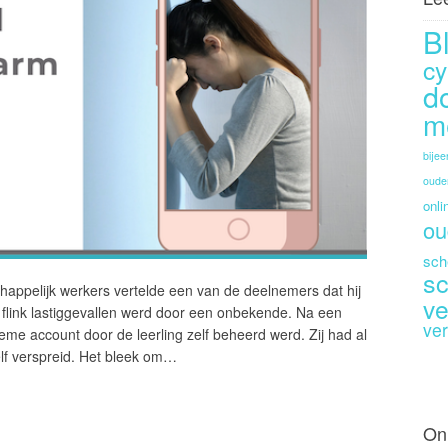
B
cy
d
m
bije
oude
onli
ou
sch
sc
appelijk werkers vertelde een van de deelnemers dat hij
ve
m flink lastiggevallen werd door een onbekende. Na een
ver
eme account door de leerling zelf beheerd werd. Zij had al
zelf verspreid. Het bleek om…
On