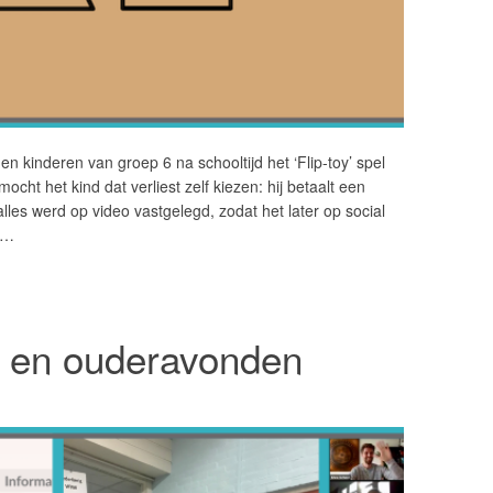
n kinderen van groep 6 na schooltijd het ‘Flip-toy’ spel
mocht het kind dat verliest zelf kiezen: hij betaalt een
t alles werd op video vastgelegd, zodat het later op social
a…
n en ouderavonden