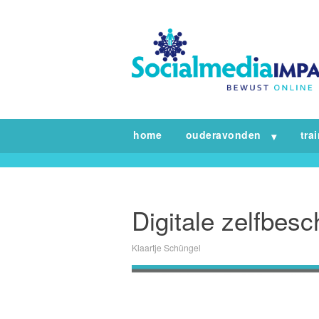
home
ouderavonden
tra
Digitale zelfbesc
Klaartje Schüngel