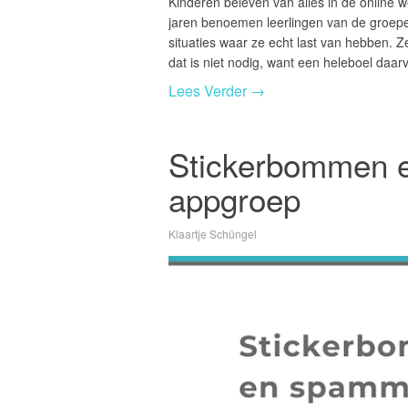
Kinderen beleven van alles in de online 
jaren benoemen leerlingen van de groepen
situaties waar ze echt last van hebben. Ze
dat is niet nodig, want een heleboel daa
Lees Verder →
Stickerbommen 
appgroep
Klaartje Schüngel