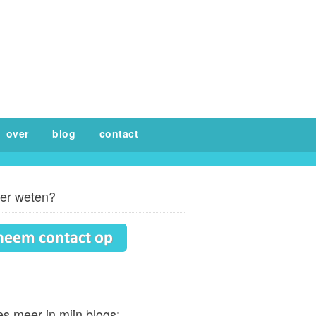
over
blog
contact
er weten?
s meer in mijn blogs: