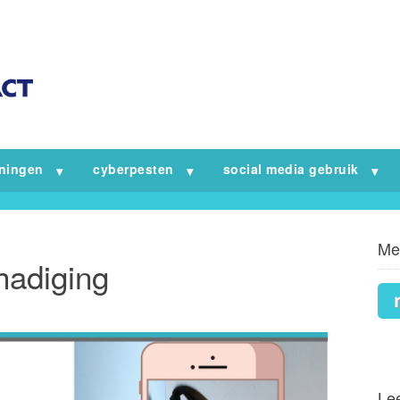
iningen
cyberpesten
social media gebruik
Me
hadiging
Lee