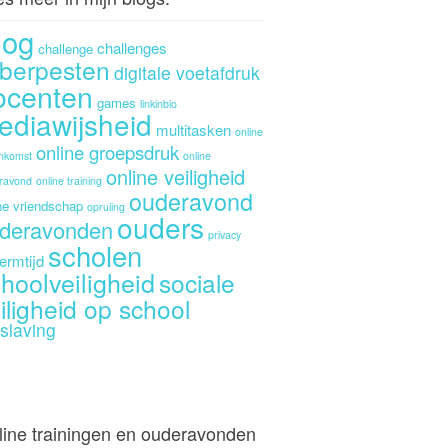
log
challenges
challenge
berpesten
digitale voetafdruk
ocenten
games
linkinbio
ediawijsheid
multitasken
online
online groepsdruk
enkomst
online
online veiligheid
ravond
online training
ouderavond
ne vriendschap
opruiing
ouders
deravonden
privacy
scholen
ermtijd
hoolveiligheid
sociale
iligheid op school
slaving
line trainingen en ouderavonden