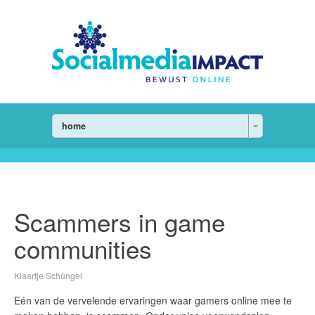
home
Scammers in game
communities
Klaartje Schüngel
Eén van de vervelende ervaringen waar gamers online mee te