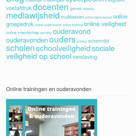
docenten
voetafdruk
games
linkinbio
mediawijsheid
online
multitasken
online bijeenkomst
online veiligheid
groepsdruk
online ouderavond
online training
ouderavond
online vriendschap
opruiing
ouders
ouderavonden
schermtijd
privacy
scholen
schoolveiligheid
sociale
veiligheid op school
verslaving
Online trainingen en ouderavonden