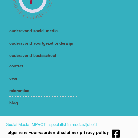
ouderavond social media
ouderavond voortgezet onderwijs
ouderavond basisschool
contact
over
referenties
blog
Social Media IMPACT - specialist in mediawijsheid
algemene voorwaarden
disclaimer
privacy policy