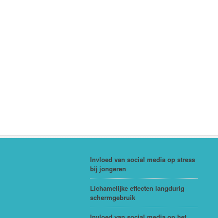
Invloed van social media op stress
bij jongeren
Lichamelijke effecten langdurig
schermgebruik
Invloed van social media op het