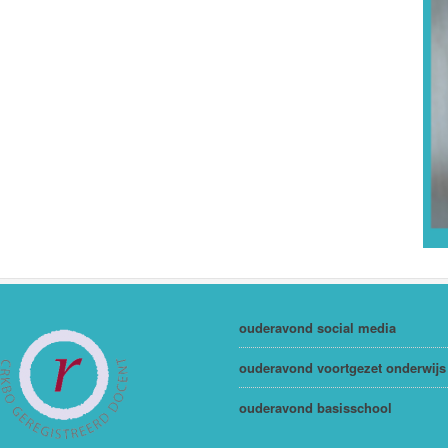
ouderavond social media
ouderavond voortgezet onderwijs
ouderavond basisschool