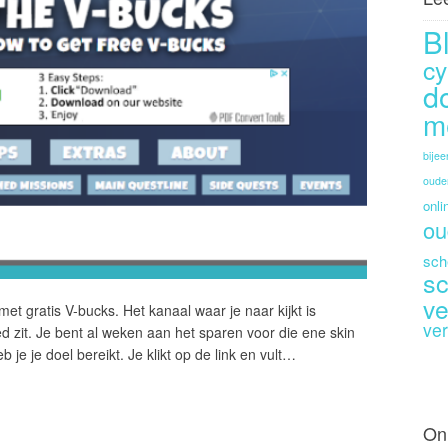
B
cy
d
m
bije
oude
onli
ou
sch
sc
ve
t gratis V-bucks. Het kanaal waar je naar kijkt is
ver
d zit. Je bent al weken aan het sparen voor die ene skin
je je doel bereikt. Je klikt op de link en vult…
On