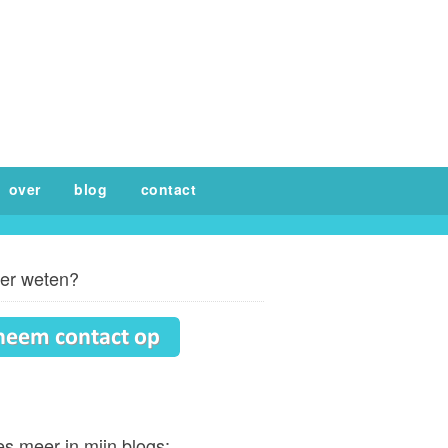
over
blog
contact
er weten?
s meer in mijn blogs: