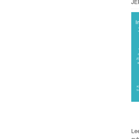
JE
Lee
cy