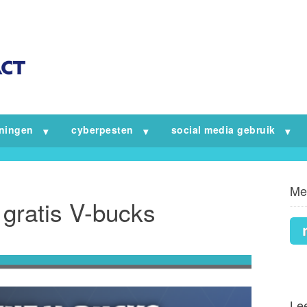
iningen
cyberpesten
social media gebruik
Me
 gratis V-bucks
Lee