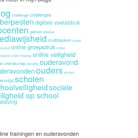
log
challenges
challenge
berpesten
digitale voetafdruk
ocenten
games
linkinbio
ediawijsheid
multitasken
online
online groepsdruk
enkomst
online
online veiligheid
ravond
online training
ouderavond
ne vriendschap
opruiing
ouders
deravonden
privacy
scholen
ermtijd
hoolveiligheid
sociale
iligheid op school
slaving
line trainingen en ouderavonden