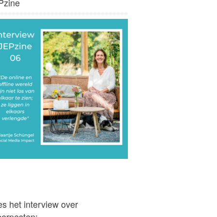
Pzine
s het interview over
berpesten: