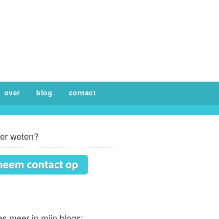
over
blog
contact
er weten?
s meer in mijn blogs: