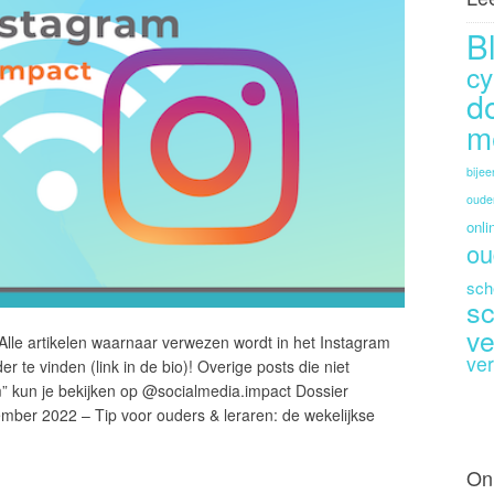
B
cy
d
m
bije
oude
onli
ou
sch
sc
ve
lle artikelen waarnaar verwezen wordt in het Instagram
ver
 te vinden (link in de bio)! Overige posts die niet
” kun je bekijken op @socialmedia.impact Dossier
mber 2022 – Tip voor ouders & leraren: de wekelijkse
On