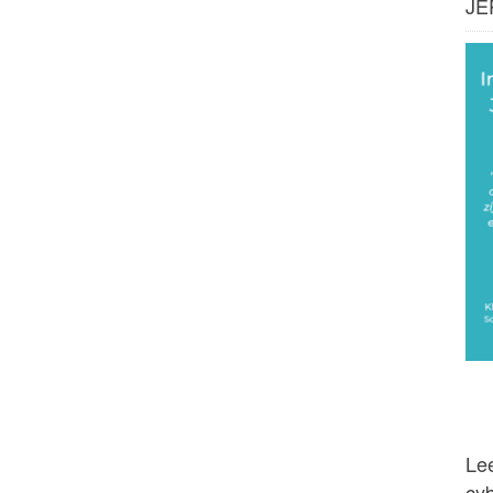
JE
Lee
cy