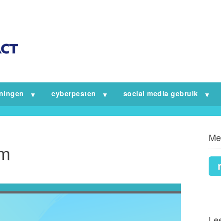
iningen
cyberpesten
social media gebruik
Me
am
Lee