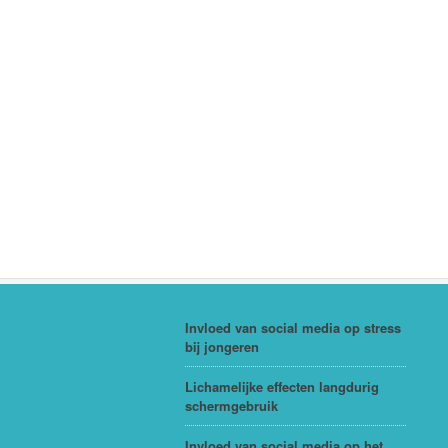
Invloed van social media op stress
bij jongeren
Lichamelijke effecten langdurig
schermgebruik
Invloed van social media op het