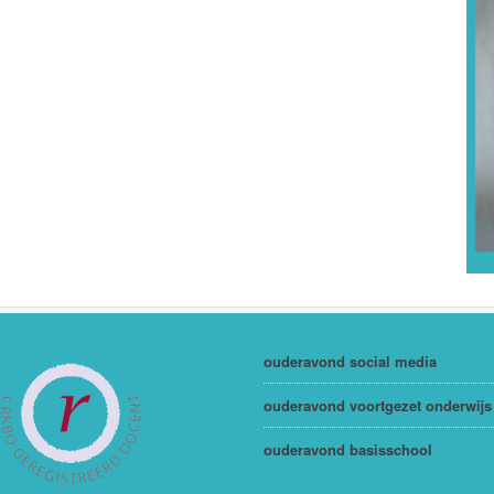
ouderavond social media
ouderavond voortgezet onderwijs
ouderavond basisschool