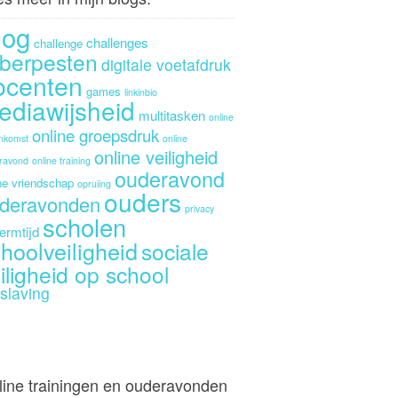
log
challenges
challenge
berpesten
digitale voetafdruk
ocenten
games
linkinbio
ediawijsheid
multitasken
online
online groepsdruk
enkomst
online
online veiligheid
ravond
online training
ouderavond
ne vriendschap
opruiing
ouders
deravonden
privacy
scholen
ermtijd
hoolveiligheid
sociale
iligheid op school
slaving
line trainingen en ouderavonden