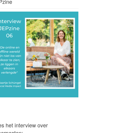
Pzine
s het interview over
berpesten: