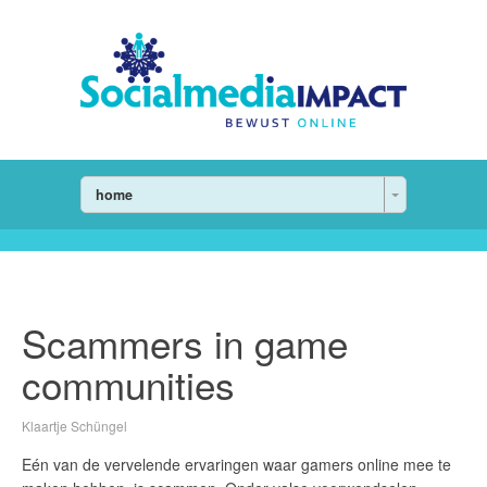
home
Scammers in game
communities
Klaartje Schüngel
Eén van de vervelende ervaringen waar gamers online mee te