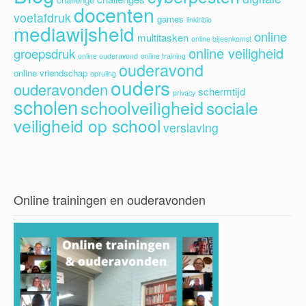
docenten
voetafdruk
games
linkinbio
mediawijsheid
online
multitasken
online bijeenkomst
online veiligheid
groepsdruk
online ouderavond
online training
ouderavond
online vriendschap
opruiing
ouders
ouderavonden
schermtijd
privacy
scholen
schoolveiligheid
sociale
veiligheid op school
verslaving
Online trainingen en ouderavonden