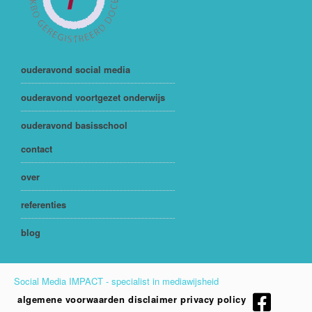
ouderavond social media
ouderavond voortgezet onderwijs
ouderavond basisschool
contact
over
referenties
blog
Social Media IMPACT - specialist in mediawijsheid
algemene voorwaarden
disclaimer
privacy policy