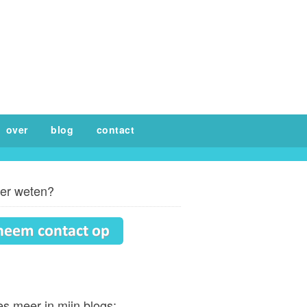
over
blog
contact
er weten?
s meer in mijn blogs: