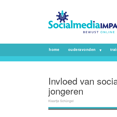
home
ouderavonden
tra
Invloed van socia
jongeren
Klaartje Schüngel