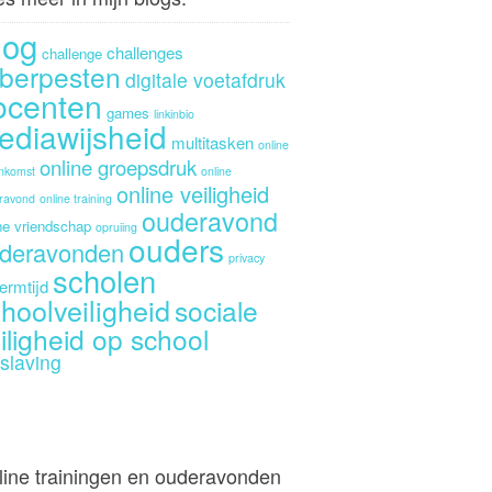
log
challenges
challenge
berpesten
digitale voetafdruk
ocenten
games
linkinbio
ediawijsheid
multitasken
online
online groepsdruk
enkomst
online
online veiligheid
ravond
online training
ouderavond
ne vriendschap
opruiing
ouders
deravonden
privacy
scholen
ermtijd
hoolveiligheid
sociale
iligheid op school
slaving
line trainingen en ouderavonden