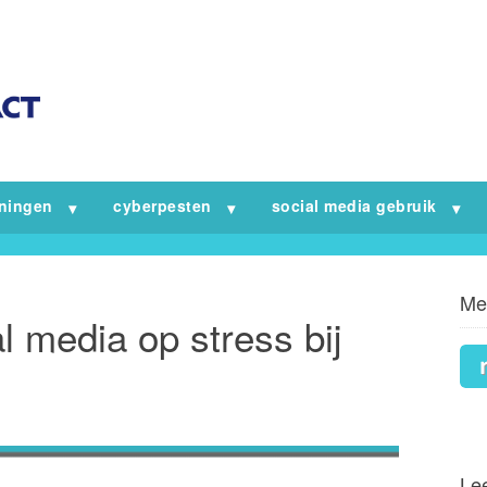
iningen
cyberpesten
social media gebruik
Me
l media op stress bij
Lee