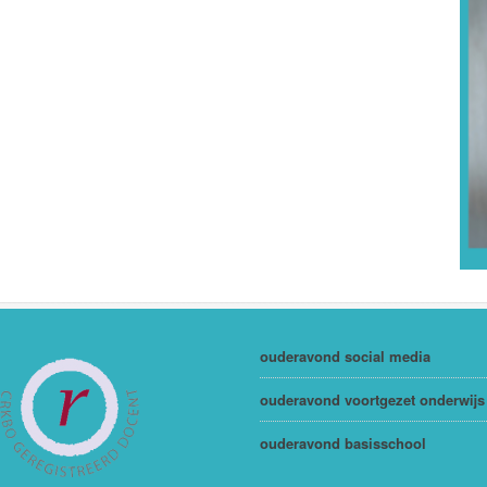
ouderavond social media
ouderavond voortgezet onderwijs
ouderavond basisschool