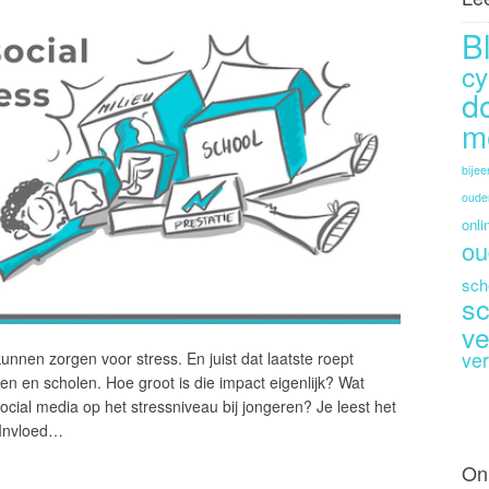
B
cy
d
m
bije
oude
onli
ou
sch
sc
ve
ver
nnen zorgen voor stress. En juist dat laatste roept
en en scholen. Hoe groot is die impact eigenlijk? Wat
cial media op het stressniveau bij jongeren? Je leest het
 ‘Invloed…
On