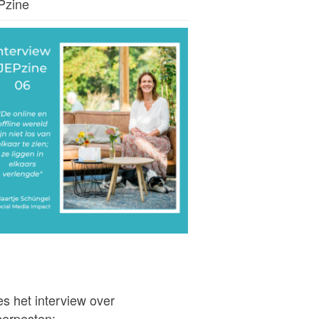
Pzine
s het interview over
berpesten: