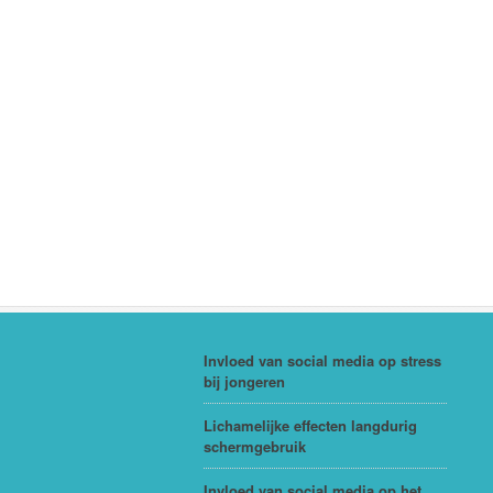
Invloed van social media op stress
bij jongeren
Lichamelijke effecten langdurig
schermgebruik
Invloed van social media op het