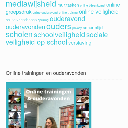
mediawijsheid
online
multitasken
online bijeenkomst
online veiligheid
groepsdruk
online ouderavond
online training
ouderavond
online vriendschap
opruiing
ouders
ouderavonden
schermtijd
privacy
scholen
schoolveiligheid
sociale
veiligheid op school
verslaving
Online trainingen en ouderavonden