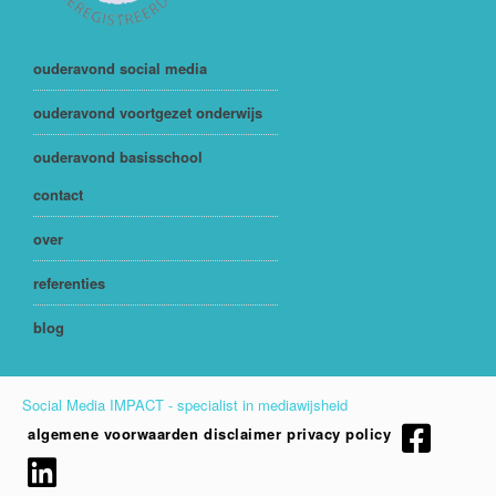
ouderavond social media
ouderavond voortgezet onderwijs
ouderavond basisschool
contact
over
referenties
blog
Social Media IMPACT - specialist in mediawijsheid
algemene voorwaarden
disclaimer
privacy policy