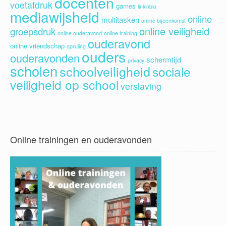
docenten
voetafdruk
games
linkinbio
mediawijsheid
online
multitasken
online bijeenkomst
online veiligheid
groepsdruk
online ouderavond
online training
ouderavond
online vriendschap
opruiing
ouders
ouderavonden
schermtijd
privacy
scholen
schoolveiligheid
sociale
veiligheid op school
verslaving
Online trainingen en ouderavonden