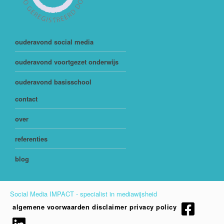
ouderavond social media
ouderavond voortgezet onderwijs
ouderavond basisschool
contact
over
referenties
blog
Social Media IMPACT - specialist in mediawijsheid
algemene voorwaarden
disclaimer
privacy policy