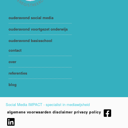
ouderavond social media
ouderavond voortgezet onderwijs
ouderavond basisschool
contact
over
referenties
blog
Social Media IMPACT - specialist in mediawijsheid
algemene voorwaarden
disclaimer
privacy policy