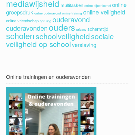
mediawijsheid
online
multitasken
online bijeenkomst
online veiligheid
groepsdruk
online ouderavond
online training
ouderavond
online vriendschap
opruiing
ouders
ouderavonden
schermtijd
privacy
scholen
schoolveiligheid
sociale
veiligheid op school
verslaving
Online trainingen en ouderavonden