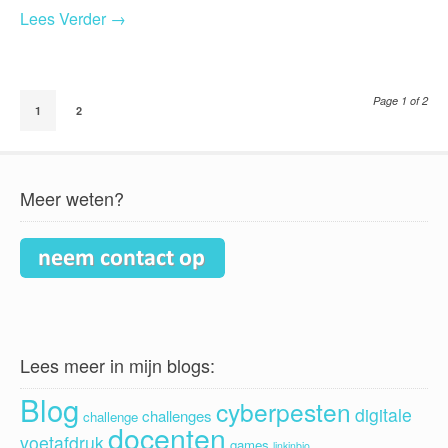
Lees Verder →
Page 1 of 2
1
2
Meer weten?
Lees meer in mijn blogs:
Blog
cyberpesten
digitale
challenges
challenge
docenten
voetafdruk
games
linkinbio