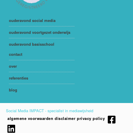
ouderavond social media
ouderavond voortgezet onderwijs
ouderavond basisschool
contact
over
referenties
blog
Social Media IMPACT - specialist in mediawijsheid
algemene voorwaarden
disclaimer
privacy policy