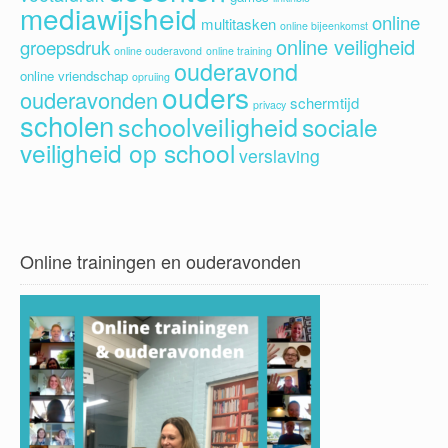
mediawijsheid
online
multitasken
online bijeenkomst
online veiligheid
groepsdruk
online ouderavond
online training
ouderavond
online vriendschap
opruiing
ouders
ouderavonden
schermtijd
privacy
scholen
schoolveiligheid
sociale
veiligheid op school
verslaving
Online trainingen en ouderavonden