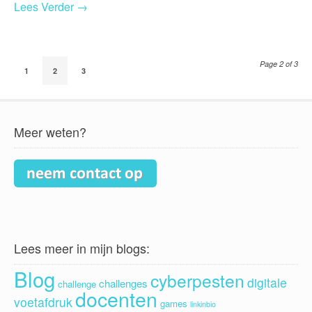
Lees Verder →
Page 2 of 3
1
2
3
Meer weten?
Lees meer in mijn blogs:
Blog
cyberpesten
digitale
challenges
challenge
docenten
voetafdruk
games
linkinbio