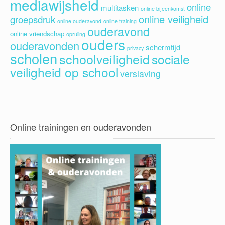
mediawijsheid
online
multitasken
online bijeenkomst
online veiligheid
groepsdruk
online ouderavond
online training
ouderavond
online vriendschap
opruiing
ouders
ouderavonden
schermtijd
privacy
scholen
schoolveiligheid
sociale
veiligheid op school
verslaving
Online trainingen en ouderavonden