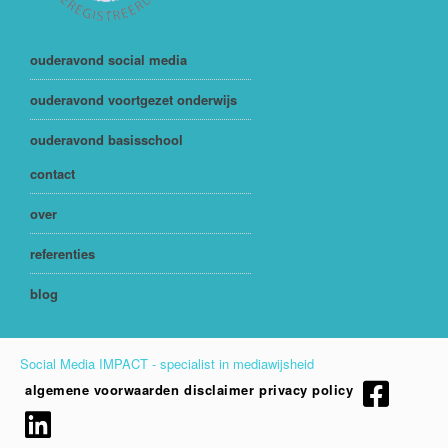
ouderavond social media
ouderavond voortgezet onderwijs
ouderavond basisschool
contact
over
referenties
blog
Social Media IMPACT - specialist in mediawijsheid
algemene voorwaarden
disclaimer
privacy policy