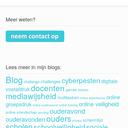
Meer weten?
Lees meer in mijn blogs:
Blog
cyberpesten
digitale
challenges
challenge
docenten
voetafdruk
games
linkinbio
mediawijsheid
online
multitasken
online bijeenkomst
online veiligheid
groepsdruk
online ouderavond
online training
ouderavond
online vriendschap
opruiing
ouders
ouderavonden
schermtijd
privacy
scholen
schoolveiligheid
sociale