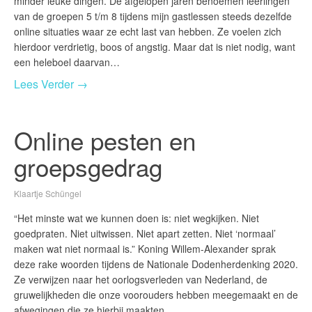
minder leuke dingen. De afgelopen jaren benoemen leerlingen
van de groepen 5 t/m 8 tijdens mijn gastlessen steeds dezelfde
online situaties waar ze echt last van hebben. Ze voelen zich
hierdoor verdrietig, boos of angstig. Maar dat is niet nodig, want
een heleboel daarvan…
Lees Verder →
Online pesten en
groepsgedrag
Klaartje Schüngel
“Het minste wat we kunnen doen is: niet wegkijken. Niet
goedpraten. Niet uitwissen. Niet apart zetten. Niet ‘normaal’
maken wat niet normaal is.” Koning Willem-Alexander sprak
deze rake woorden tijdens de Nationale Dodenherdenking 2020.
Ze verwijzen naar het oorlogsverleden van Nederland, de
gruwelijkheden die onze voorouders hebben meegemaakt en de
afwegingen die ze hierbij maakten. …