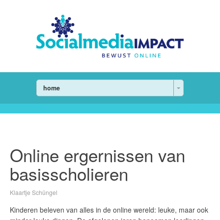
home
Online ergernissen van
basisscholieren
Klaartje Schüngel
Kinderen beleven van alles in de online wereld: leuke, maar ook