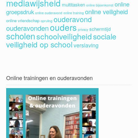
mediawijsheid
online
multitasken
online bijeenkomst
online veiligheid
groepsdruk
online ouderavond
online training
ouderavond
online vriendschap
opruiing
ouders
ouderavonden
schermtijd
privacy
scholen
schoolveiligheid
sociale
veiligheid op school
verslaving
Online trainingen en ouderavonden