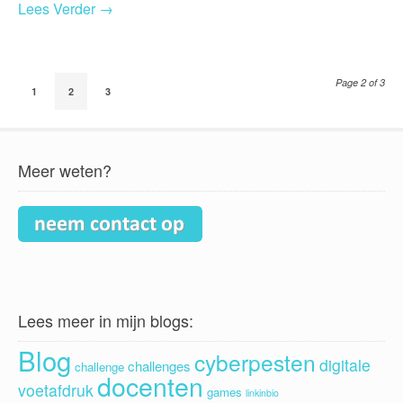
Lees Verder →
Page 2 of 3
1
2
3
Meer weten?
Lees meer in mijn blogs:
Blog
cyberpesten
digitale
challenges
challenge
docenten
voetafdruk
games
linkinbio