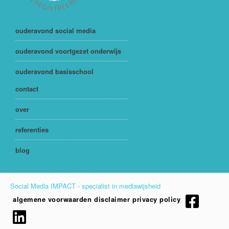
ouderavond social media
ouderavond voortgezet onderwijs
ouderavond basisschool
contact
over
referenties
blog
Social Media IMPACT - specialist in mediawijsheid
algemene voorwaarden
disclaimer
privacy policy